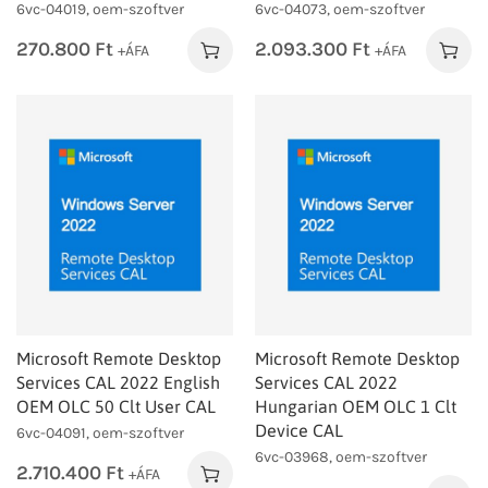
6vc-04019, oem-szoftver
6vc-04073, oem-szoftver
270.800
Ft
2.093.300
Ft
+ÁFA
+ÁFA
Microsoft Remote Desktop
Microsoft Remote Desktop
Services CAL 2022 English
Services CAL 2022
OEM OLC 50 Clt User CAL
Hungarian OEM OLC 1 Clt
Device CAL
6vc-04091, oem-szoftver
6vc-03968, oem-szoftver
2.710.400
Ft
+ÁFA