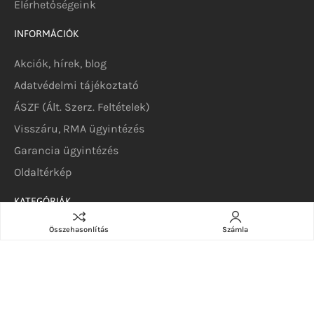
Elérhetőségeink
INFORMÁCIÓK
Akciók, hírek, blog
Adatvédelmi tájékoztató
ÁSZF (Ált. Szerz. Feltételek)
Visszáru, RMA ügyintézés
Garancia ügyintézés
Oldaltérkép
KATEGÓRIÁK
Szerverek
Összehasonlítás
Számla
DELL szerverek
DELL szoftverek
DELL alkatrészek