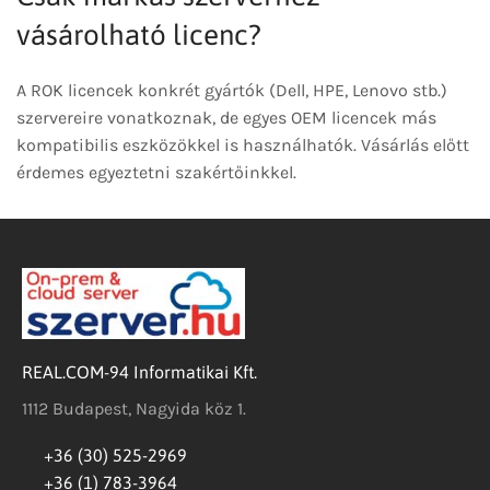
vásárolható licenc?
A ROK licencek konkrét gyártók (Dell, HPE, Lenovo stb.)
szervereire vonatkoznak, de egyes OEM licencek más
kompatibilis eszközökkel is használhatók. Vásárlás előtt
érdemes egyeztetni szakértőinkkel.
REAL.COM-94 Informatikai Kft.
1112 Budapest, Nagyida köz 1.
+36 (30) 525-2969
+36 (1) 783-3964