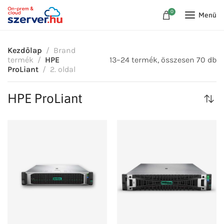
0
Menü
Kezdőlap
Brand
termék
HPE
13–24 termék, összesen 70 db
ProLiant
2. oldal
HPE ProLiant