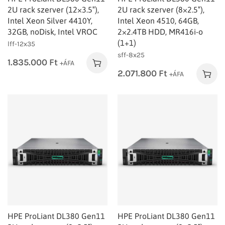
2U rack szerver (12×3.5″),
2U rack szerver (8×2.5″),
Intel Xeon Silver 4410Y,
Intel Xeon 4510, 64GB,
32GB, noDisk, Intel VROC
2×2.4TB HDD, MR416i-o
(1+1)
lff-12x35
sff-8x25
1.835.000
Ft
+ÁFA
2.071.800
Ft
+ÁFA
HPE ProLiant DL380 Gen11
HPE ProLiant DL380 Gen11