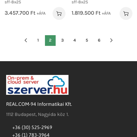
sff-8x25
sff-8x25
3.457.700
Ft
1.819.500
Ft
+ÁFA
+ÁFA
1
2
3
4
5
6
REAL.COM-94 Informatikai Kft.
1112 Budapest, Nagyida köz 1.
+36 (30) 525-2969
+36 (1) 783-3964