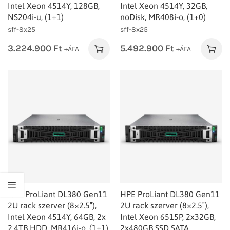
Intel Xeon 4514Y, 128GB,
Intel Xeon 4514Y, 32GB,
NS204i-u, (1+1)
noDisk, MR408i-o, (1+0)
sff-8x25
sff-8x25
3.224.900
Ft
5.492.900
Ft
+ÁFA
+ÁFA
HPE ProLiant DL380 Gen11
HPE ProLiant DL380 Gen11
2U rack szerver (8×2.5″),
2U rack szerver (8×2.5″),
Intel Xeon 4514Y, 64GB, 2x
Intel Xeon 6515P, 2x32GB,
2.4TB HDD, MR416i-o, (1+1)
2x480GB SSD SATA,