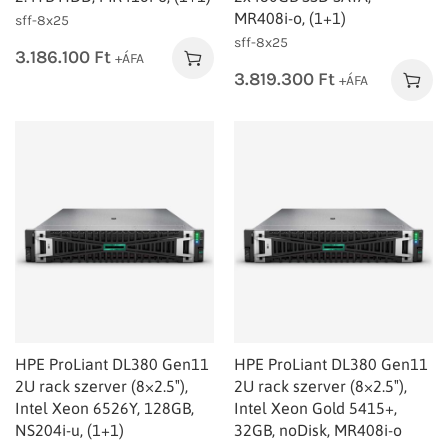
MR408i‑o, (1+1)
sff-8x25
sff-8x25
3.186.100
Ft
+ÁFA
3.819.300
Ft
+ÁFA
HPE ProLiant DL380 Gen11
HPE ProLiant DL380 Gen11
2U rack szerver (8×2.5″),
2U rack szerver (8×2.5″),
Intel Xeon 6526Y, 128GB,
Intel Xeon Gold 5415+,
NS204i-u, (1+1)
32GB, noDisk, MR408i-o