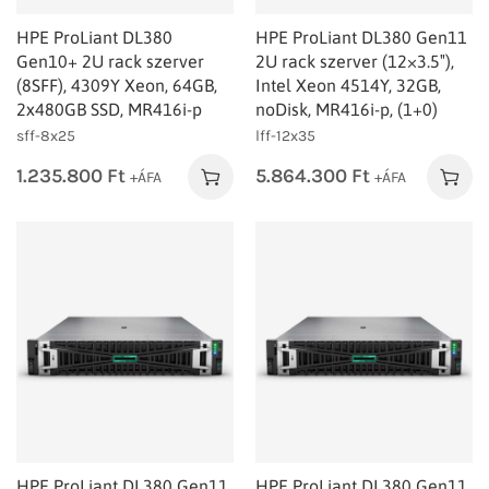
HPE ProLiant DL380
HPE ProLiant DL380 Gen11
Gen10+ 2U rack szerver
2U rack szerver (12×3.5″),
(8SFF), 4309Y Xeon, 64GB,
Intel Xeon 4514Y, 32GB,
2x480GB SSD, MR416i-p
noDisk, MR416i‑p, (1+0)
sff-8x25
lff-12x35
1.235.800
Ft
5.864.300
Ft
+ÁFA
+ÁFA
HPE ProLiant DL380 Gen11
HPE ProLiant DL380 Gen11