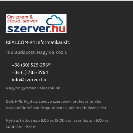
REAL.COM-94 Informatikai Kft.
1112 Budapest, Nagyida köz 1.
+36 (30) 525-2969
+36 (1) 783-3964
info@szerver.hu
Nagyon gyorsan válaszolunk
Dell, HPE, Fujitsu, Lenovo szerverek, professzionális
munkaállomások forgalmazása, Microsoft licencelés.
Nyitva: hétköznap 9:00 és 18:00 óra, szombaton 9:00 és
14:00 óra között.