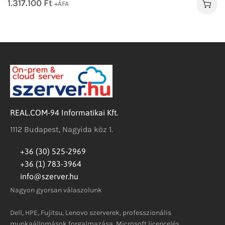
1.317.100
Ft
+ÁFA
REAL.COM-94 Informatikai Kft.
1112 Budapest, Nagyida köz 1.
+36 (30) 525-2969
+36 (1) 783-3964
info@szerver.hu
Nagyon gyorsan válaszolunk
Dell, HPE, Fujitsu, Lenovo szerverek, professzionális
munkaállomások forgalmazása, Microsoft licencelés.