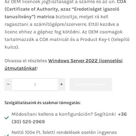
Az OEM licencek jogtisztaságát a számla és az ún.
COA
(Certificate of Authority, azaz “Eredetiséget igazoló
tanusítvány”) matrica
biztosítja, melyet rá kell
ragasztani a számítógépre/szerverre. Ettől kezdve a
licenc ehhez a géphez fog kötődni. Az OEM csomagok
tartalmazzák a COA matricát és a Product Key-t (telepítő
kulcs).
Olvassa el részletes
Windows Server 2022 licencelési
útmutatónkat
!
Kosárba teszem
Szolgáltatásaink és szakmai támogatás:
Módosítani kellene a konfiguráción? Segítünk!
+36
(30) 525-2969
Nettó 100e Ft. feletti rendelések esetén ingyenes