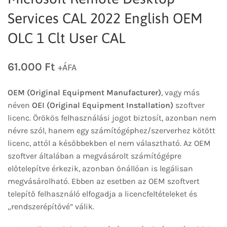
Services CAL 2022 English OEM
OLC 1 Clt User CAL
61.000
Ft
+ÁFA
OEM (Original Equipment Manufacturer)
, vagy más
néven
OEI (Original Equipment Installation)
szoftver
licenc. Örökös felhasználási jogot biztosít, azonban nem
névre szól, hanem egy számítógéphez/szerverhez kötött
licenc, attól a későbbekben el nem választható. Az OEM
szoftver általában a megvásárolt számítógépre
előtelepítve érkezik, azonban önállóan is legálisan
megvásárolható. Ebben az esetben az OEM szoftvert
telepítő felhasználó elfogadja a licencfeltételeket és
„rendszerépítővé” válik.