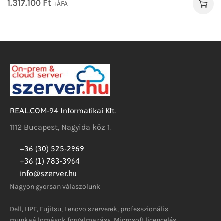
1.317.100
Ft
+ÁFA
REAL.COM-94 Informatikai Kft.
1112 Budapest, Nagyida köz 1.
+36 (30) 525-2969
+36 (1) 783-3964
info@szerver.hu
Nagyon gyorsan válaszolunk
Dell, HPE, Fujitsu, Lenovo szerverek, professzionális
munkaállomások forgalmazása, Microsoft licencelés.