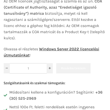
Az OEM licencek jogtisztaságát a számla és az ún.
COA
(Certificate of Authority, azaz “Eredetiséget igazoló
tanusítvány”) matrica
biztosítja, melyet rá kell
ragasztani a számítógépre/szerverre. Ettől kezdve a
licenc ehhez a géphez fog kötődni. Az OEM csomagok
tartalmazzák a COA matricát és a Product Key-t (telepítő
kulcs).
Olvassa el részletes
Windows Server 2022 licencelési
útmutatónkat
!
Kosárba teszem
Szolgáltatásaink és szakmai támogatás:
Módosítani kellene a konfiguráción? Segítünk!
+36
(30) 525-2969
Nettó 100e Ft. feletti rendelések esetén ingyenes