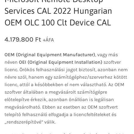
Services CAL 2022 Hungarian
OEM OLC 100 Clt Device CAL
4.179.800
Ft
+ÁFA
OEM (Original Equipment Manufacturer)
, vagy más
néven
OEI (Original Equipment Installation)
szoftver
licenc. Örökös felhasználási jogot biztosít, azonban nem
névre szól, hanem egy számítógéphez/szerverhez kötött
licenc, attól a későbbekben el nem választható. Az OEM
szoftver általában a megvásárolt számítógépre
előtelepítve érkezik, azonban önállóan is legálisan
megvásárolható. Ebben az esetben az OEM szoftvert
telepítő felhasználó elfogadja a licencfeltételeket és
„rendszerépítővé” válik.