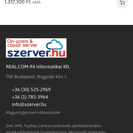
1.317.100
Ft
+ÁFA
REAL.COM-94 Informatikai Kft.
1112 Budapest, Nagyida köz 1.
+36 (30) 525-2969
+36 (1) 783-3964
info@szerver.hu
Nagyon gyorsan válaszolunk
Dell, HPE, Fujitsu, Lenovo szerverek, professzionális
munkaállomások forgalmazása, Microsoft licencelés.