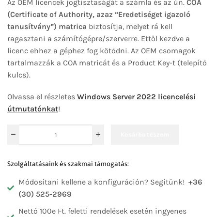
Az OEM licencek jogtisztaságát a számla és az ún.
COA
(Certificate of Authority, azaz “Eredetiséget igazoló
tanusítvány”) matrica
biztosítja, melyet rá kell
ragasztani a számítógépre/szerverre. Ettől kezdve a
licenc ehhez a géphez fog kötődni. Az OEM csomagok
tartalmazzák a COA matricát és a Product Key-t (telepítő
kulcs).
Olvassa el részletes
Windows Server 2022 licencelési
útmutatónkat
!
Kosárba teszem
Szolgáltatásaink és szakmai támogatás:
Módosítani kellene a konfiguráción? Segítünk!
+36
(30) 525-2969
Nettó 100e Ft. feletti rendelések esetén ingyenes