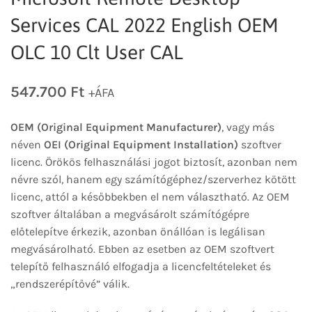
Services CAL 2022 English OEM
OLC 10 Clt User CAL
547.700
Ft
+ÁFA
OEM (Original Equipment Manufacturer)
, vagy más
néven
OEI (Original Equipment Installation)
szoftver
licenc. Örökös felhasználási jogot biztosít, azonban nem
névre szól, hanem egy számítógéphez/szerverhez kötött
licenc, attól a későbbekben el nem választható. Az OEM
szoftver általában a megvásárolt számítógépre
előtelepítve érkezik, azonban önállóan is legálisan
megvásárolható. Ebben az esetben az OEM szoftvert
telepítő felhasználó elfogadja a licencfeltételeket és
„rendszerépítővé” válik.