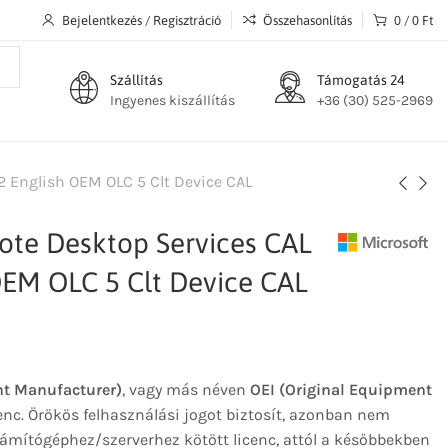
Bejelentkezés / Regisztráció
Összehasonlítás
0
/
0
Ft
Szállítás
Támogatás 24
Ingyenes kiszállítás
+36 (30) 525-2969
 English OEM OLC 5 Clt Device CAL
ote Desktop Services CAL
OEM OLC 5 Clt Device CAL
t Manufacturer)
, vagy más néven
OEI (Original Equipment
enc. Örökös felhasználási jogot biztosít, azonban nem
ámítógéphez/szerverhez kötött licenc, attól a későbbekben