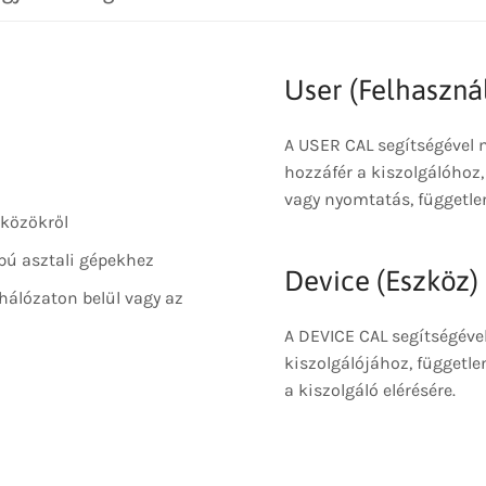
User (Felhaszná
A USER CAL segítségével
hozzáfér a kiszolgálóhoz,
vagy nyomtatás, független
közökről
pú asztali gépekhez
Device (Eszköz)
hálózaton belül vagy az
A DEVICE CAL segítségév
kiszolgálójához, függetle
a kiszolgáló elérésére.