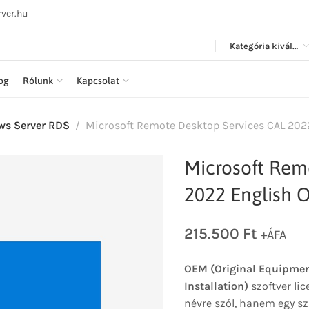
ver.hu
Kategória kiválasztása
log
Rólunk
Kapcsolat
s Server RDS
Microsoft Remote Desktop Services CAL 2022
Microsoft Rem
2022 English 
215.500
Ft
+ÁFA
OEM (Original Equipmen
Installation)
szoftver lic
névre szól, hanem egy sz