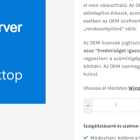
el nem választható. Az 
előtelepítve érkezik, az
esetben az OEM szoftvert 
„rendszerépítővé” válik.
Az OEM licencek jogtiszt
azaz “Eredetiséget igazo
ragasztani a számítógépr
kötődni. Az OEM csomago
kulcs).
Olvassa el részletes
Wind
Szolgáltatásaink és szakmai
Módosítani kellene a