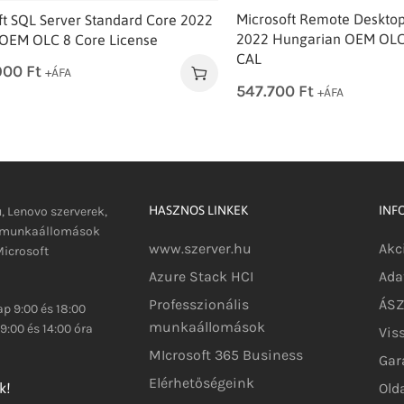
Microsoft Remote Desktop
ft SQL Server Standard Core 2022
2022 Hungarian OEM OLC 
 OEM OLC 8 Core License
CAL
900
Ft
+ÁFA
547.700
Ft
+ÁFA
HASZNOS LINKEK
INF
u, Lenovo szerverek,
s munkaállomások
www.szerver.hu
Akc
icrosoft
Azure Stack HCI
Ada
Professzionális
ÁSZF
p 9:00 és 18:00
munkaállomások
9:00 és 14:00 óra
Vis
MIcrosoft 365 Business
Gar
Elérhetőségeink
Old
k!