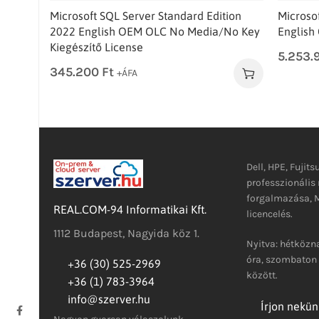
Microsoft SQL Server Standard Edition
Microso
2022 English OEM OLC No Media/No Key
English
Kiegészítő License
5.253.
345.200
Ft
+ÁFA
Dell, HPE, Fujits
professzionáli
forgalmazása, M
REAL.COM-94 Informatikai Kft.
licencelés.
1112 Budapest, Nagyida köz 1.
Nyitva: hétközna
óra, szombaton 
+36 (30) 525-2969
között.
+36 (1) 783-3964
info@szerver.hu
Írjon nekün