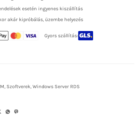
 rendelések esetén ingyenes kiszállítás
kor akár kipróbálás, üzembe helyezés
Gyors szállítás:
EM
,
Szoftverek
,
Windows Server RDS