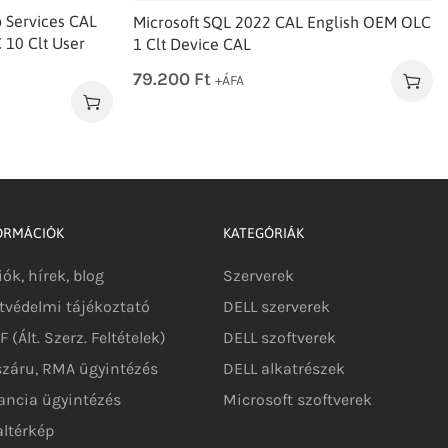
 Services CAL
Microsoft SQL 2022 CAL English OEM OLC
10 Clt User
1 Clt Device CAL
79.200
Ft
+ÁFA
ORMÁCIÓK
KATEGÓRIÁK
iók, hírek, blog
Szerverek
tvédelmi tájékoztató
DELL szerverek
 (Ált. Szerz. Feltételek)
DELL szoftverek
száru, RMA ügyintézés
DELL alkatrészek
ancia ügyintézés
Microsoft szoftverek
altérkép