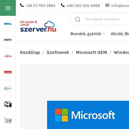
+36 (1) 783 3964
+36 (30) 525-2969
info@szer
Brandek, gyártók
Akciók, B
Kezdőlap
Szoftverek
Microsoft OEM
Window