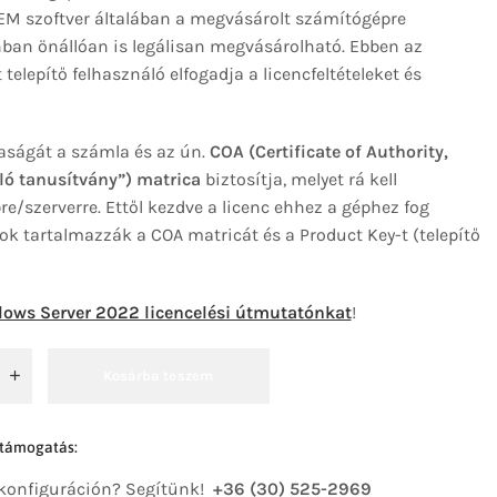
OEM szoftver általában a megvásárolt számítógépre
onban önállóan is legálisan megvásárolható. Ebben az
telepítő felhasználó elfogadja a licencfeltételeket és
aságát a számla és az ún.
COA (Certificate of Authority,
ló tanusítvány”) matrica
biztosítja, melyet rá kell
e/szerverre. Ettől kezdve a licenc ehhez a géphez fog
k tartalmazzák a COA matricát és a Product Key-t (telepítő
ows Server 2022 licencelési útmutatónkat
!
Kosárba teszem
 támogatás:
 konfiguráción? Segítünk!
+36 (30) 525-2969