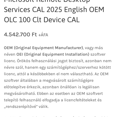
Services CAL 2025 English OEM
OLC 100 Clt Device CAL
4.542.700
Ft
+ÁFA
OEM (Original Equipment Manufacturer)
, vagy más
néven
OEI (Original Equipment Installation)
szoftver
licenc. Örökös felhasználási jogot biztosít, azonban nem
névre szól, hanem egy számítógéphez/szerverhez kötött
licenc, attól a későbbekben el nem választható. Az OEM
szoftver általában a megvásárolt számítógépre
előtelepítve érkezik, azonban önállóan is legálisan
megvásárolható. Ebben az esetben az OEM szoftvert
telepítő felhasználó elfogadja a licencfeltételeket és
„rendszerépítővé” válik.