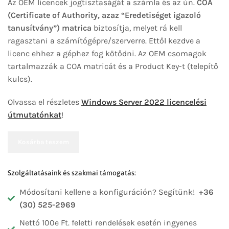
Az OEM licencek jogtisztaságát a számla és az ún.
COA
(Certificate of Authority, azaz “Eredetiséget igazoló
tanusítvány”) matrica
biztosítja, melyet rá kell
ragasztani a számítógépre/szerverre. Ettől kezdve a
licenc ehhez a géphez fog kötődni. Az OEM csomagok
tartalmazzák a COA matricát és a Product Key-t (telepítő
kulcs).
Olvassa el részletes
Windows Server 2022 licencelési
útmutatónkat
!
Kosárba teszem
Szolgáltatásaink és szakmai támogatás:
Módosítani kellene a konfiguráción? Segítünk!
+36
(30) 525-2969
Nettó 100e Ft. feletti rendelések esetén ingyenes