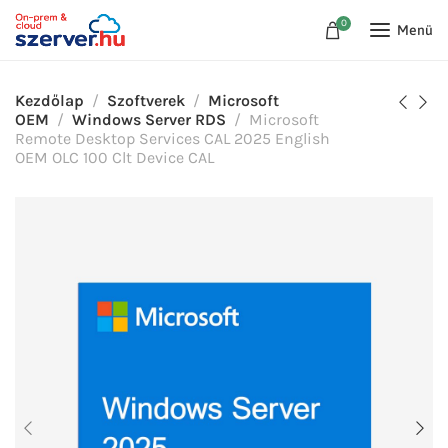
0
Menü
Kezdőlap
Szoftverek
Microsoft
OEM
Windows Server RDS
Microsoft
Remote Desktop Services CAL 2025 English
OEM OLC 100 Clt Device CAL