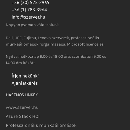
+36 (30) 525-2969
+36 (1) 783-3964
info@szerver.hu
Nagyon gyorsan válaszolunk
Dell, HPE, Fujitsu, Lenovo szerverek, professzionális
munkaállomások forgalmazása, Microsoft licencelés.
Nyitva: hétköznap 9:00 és 18:00 óra, szombaton 9:00 és
14:00 óra között.
Írjon nekünk!
Ajánlatkérés
HASZNOS LINKEK
www.szerver.hu
Azure Stack HCI
Professzionális munkaállomások