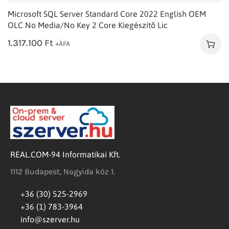
Microsoft SQL Server Standard Core 2022 English OEM
OLC No Media/No Key 2 Core Kiegészítő Lic
1.317.100
Ft
+ÁFA
REAL.COM-94 Informatikai Kft.
1112 Budapest, Nagyida köz 1.
+36 (30) 525-2969
+36 (1) 783-3964
info@szerver.hu