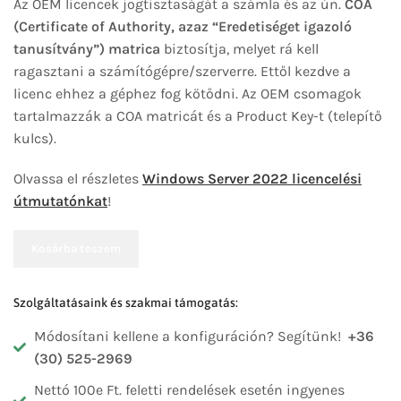
Az OEM licencek jogtisztaságát a számla és az ún.
COA
(Certificate of Authority, azaz “Eredetiséget igazoló
tanusítvány”) matrica
biztosítja, melyet rá kell
ragasztani a számítógépre/szerverre. Ettől kezdve a
licenc ehhez a géphez fog kötődni. Az OEM csomagok
tartalmazzák a COA matricát és a Product Key-t (telepítő
kulcs).
Olvassa el részletes
Windows Server 2022 licencelési
útmutatónkat
!
Kosárba teszem
Szolgáltatásaink és szakmai támogatás:
Módosítani kellene a konfiguráción? Segítünk!
+36
(30) 525-2969
Nettó 100e Ft. feletti rendelések esetén ingyenes