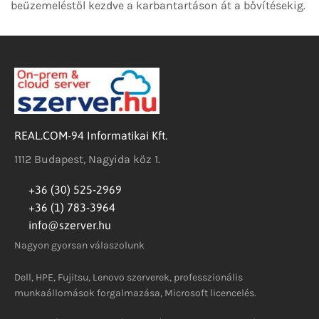
beüzemeléstől kezdve a karbantartáson át a bővítésekig.
REAL.COM-94 Informatikai Kft.
1112 Budapest, Nagyida köz 1.
+36 (30) 525-2969
+36 (1) 783-3964
info@szerver.hu
Nagyon gyorsan válaszolunk
Dell, HPE, Fujitsu, Lenovo szerverek, professzionális
munkaállomások forgalmazása, Microsoft licencelés.