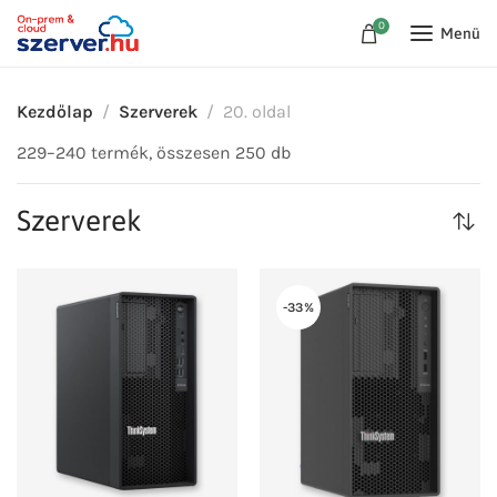
0
Menü
Kezdőlap
Szerverek
20. oldal
229–240 termék, összesen 250 db
Szerverek
-33%