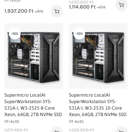
lff-12x35
1.237.200
Ft
1.114.600
Ft
+ÁFA
1.937.200
Ft
+ÁFA
-10%
-10%
Supermicro LocalAI
Supermicro LocalAI
SuperWorkstation SYS-
SuperWorkstation SYS-
531A-I, W3-2525 8-Core
531A-I, W3-2535 10-Core
Xeon, 64GB, 2TB NVMe SSD
Xeon, 64GB, 2TB NVMe SSD
lff-4x35
lff-4x35
1.271.400
Ft
1.325.900
Ft