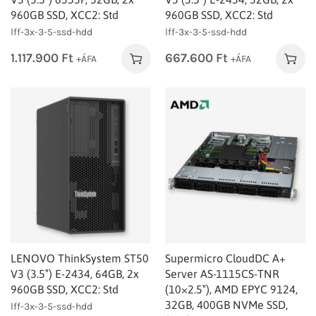
960GB SSD, XCC2: Std
960GB SSD, XCC2: Std
lff-3x-3-5-ssd-hdd
lff-3x-3-5-ssd-hdd
1.117.900
Ft
667.600
Ft
+ÁFA
+ÁFA
LENOVO ThinkSystem ST50
Supermicro CloudDC A+
V3 (3.5″) E-2434, 64GB, 2x
Server AS-1115CS-TNR
960GB SSD, XCC2: Std
(10×2.5″), AMD EPYC 9124,
32GB, 400GB NVMe SSD,
lff-3x-3-5-ssd-hdd