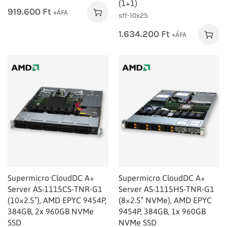
(1+1)
919.600
Ft
+ÁFA
sff-10x25
1.634.200
Ft
+ÁFA
Supermicro CloudDC A+
Supermicro CloudDC A+
Server AS-1115CS-TNR-G1
Server AS-1115HS-TNR-G1
(10×2.5″), AMD EPYC 9454P,
(8×2.5″ NVMe), AMD EPYC
384GB, 2x 960GB NVMe
9454P, 384GB, 1x 960GB
SSD
NVMe SSD