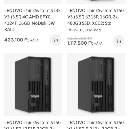
LENOVO ThinkSystem ST45
LENOVO ThinkSystem ST50
V3 (3.5″) 4C AMD EPYC
V3 (3.5″) 6315P, 16GB, 2x
4124P, 16GB, NoDisk, SW
480GB SSD, XCC2: Std
RAID
lff-3x-3-5-ssd-hdd
1.656.500
Ft
463.100
Ft
+ÁFA
1.117.800
Ft
+ÁFA
LENOVO ThinkSystem ST50
LENOVO ThinkSystem ST50
V3 (3.5″) 6353P, 32GB, 2x
V3 (3.5″) E-2434, 32GB, 2x