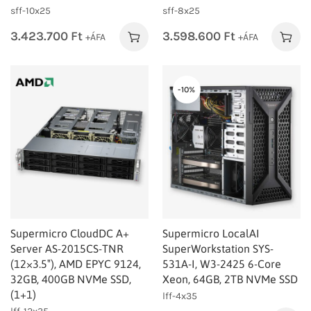
sff-10x25
sff-8x25
3.423.700
Ft
3.598.600
Ft
+ÁFA
+ÁFA
-10%
Supermicro CloudDC A+
Supermicro LocalAI
Server AS-2015CS-TNR
SuperWorkstation SYS-
(12×3.5″), AMD EPYC 9124,
531A-I, W3-2425 6-Core
32GB, 400GB NVMe SSD,
Xeon, 64GB, 2TB NVMe SSD
(1+1)
lff-4x35