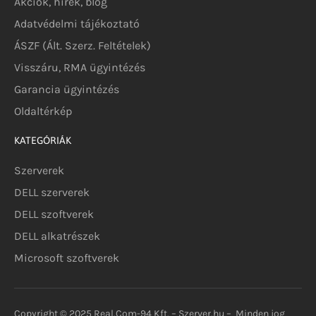
Akciók, hírek, blog
Adatvédelmi tájékoztató
ÁSZF (Ált. Szerz. Feltételek)
Visszáru, RMA ügyintézés
Garancia ügyintézés
Oldaltérkép
KATEGÓRIÁK
Szerverek
DELL szerverek
DELL szoftverek
DELL alkatrészek
Microsoft szoftverek
Copyright © 2025 Real.Com-94 Kft. – Szerver.hu – Minden jog