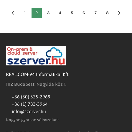
1
2
3
4
5
6
7
8
REAL.COM-94 Informatikai Kft.
1112 Budapest, Nagyida köz 1.
+36 (30) 525-2969
+36 (1) 783-3964
info@szerver.hu
Nagyon gyorsan válaszolunk