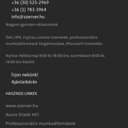
+36 (30) 525-2969
+36 (1) 783-3964
info@szerver.hu
Nagyon gyorsan válaszolunk
Dell, HPE, Fujitsu, Lenovo szerverek, professzionális
munkaállomások forgalmazása, Microsoft licencelés.
Nyitva: hétköznap 9:00 és 18:00 óra, szombaton 9:00 és
14:00 óra között.
Írjon nekünk!
Ajánlatkérés
HASZNOS LINKEK
www.szerver.hu
Azure Stack HCI
Professzionális munkaállomások