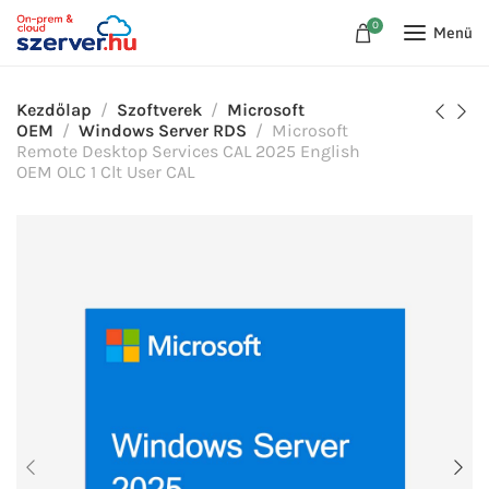
0
Menü
Kezdőlap
Szoftverek
Microsoft
OEM
Windows Server RDS
Microsoft
Remote Desktop Services CAL 2025 English
OEM OLC 1 Clt User CAL