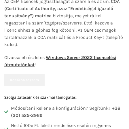
Az OEM licencek jogtisztaságát a számla és az ún.
COA
(Certificate of Authority, azaz “Eredetiséget igazoló
tanusítvány”) matrica
biztosítja, melyet rá kell
ragasztani a számítógépre/szerverre. Ettől kezdve a
licenc ehhez a géphez fog kötődni. Az OEM csomagok
tartalmazzák a COA matricát és a Product Key-t (telepítő
kulcs).
Olvassa el részletes
Windows Server 2022 licencelési
útmutatónkat
!
Kosárba teszem
Szolgáltatásaink és szakmai támogatás:
Módosítani kellene a konfiguráción? Segítünk!
+36
(30) 525-2969
Nettó 100e Ft. feletti rendelések esetén ingyenes