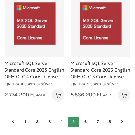
Microsoft SQL Server
Microsoft SQL Server
Standard Core 2025 English
Standard Core 2025 English
OEM OLC 4 Core License
OEM OLC 8 Core License
ep2-58841, oem-szoftver
ep2-58851, oem-szoftver
2.774.200
Ft
5.536.200
Ft
+ÁFA
+ÁFA
1
2
3
4
5
6
7
8