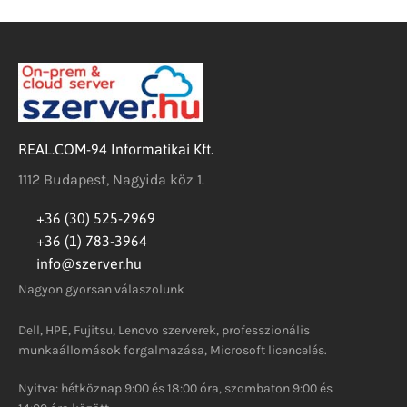
REAL.COM-94 Informatikai Kft.
1112 Budapest, Nagyida köz 1.
+36 (30) 525-2969
+36 (1) 783-3964
info@szerver.hu
Nagyon gyorsan válaszolunk
Dell, HPE, Fujitsu, Lenovo szerverek, professzionális
munkaállomások forgalmazása, Microsoft licencelés.
Nyitva: hétköznap 9:00 és 18:00 óra, szombaton 9:00 és