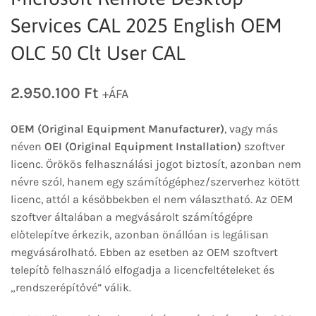
Services CAL 2025 English OEM
OLC 50 Clt User CAL
2.950.100
Ft
+ÁFA
OEM (Original Equipment Manufacturer)
, vagy más
néven
OEI (Original Equipment Installation)
szoftver
licenc. Örökös felhasználási jogot biztosít, azonban nem
névre szól, hanem egy számítógéphez/szerverhez kötött
licenc, attól a későbbekben el nem választható. Az OEM
szoftver általában a megvásárolt számítógépre
előtelepítve érkezik, azonban önállóan is legálisan
megvásárolható. Ebben az esetben az OEM szoftvert
telepítő felhasználó elfogadja a licencfeltételeket és
„rendszerépítővé” válik.