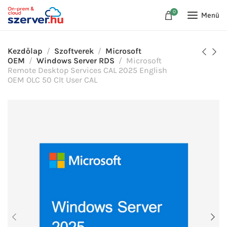
0
Menü
Kezdőlap
Szoftverek
Microsoft
OEM
Windows Server RDS
Microsoft
Remote Desktop Services CAL 2025 English
OEM OLC 50 Clt User CAL