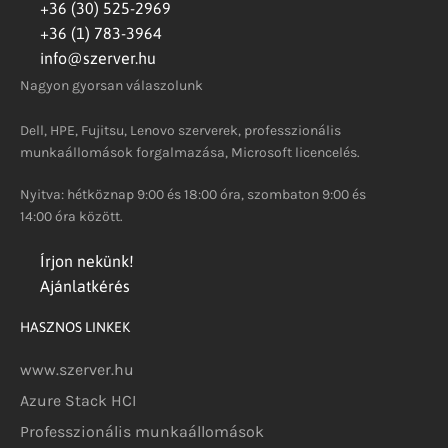
+36 (30) 525-2969
+36 (1) 783-3964
info@szerver.hu
Nagyon gyorsan válaszolunk
Dell, HPE, Fujitsu, Lenovo szerverek, professzionális
munkaállomások forgalmazása, Microsoft licencelés.
Nyitva: hétköznap 9:00 és 18:00 óra, szombaton 9:00 és
14:00 óra között.
Írjon nekünk!
Ajánlatkérés
HASZNOS LINKEK
www.szerver.hu
Azure Stack HCI
Professzionális munkaállomások