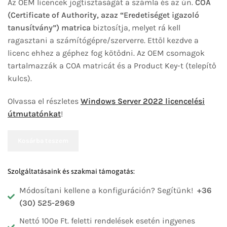
Az OEM licencek jogtisztaságát a számla és az ún.
COA
(Certificate of Authority, azaz “Eredetiséget igazoló
tanusítvány”) matrica
biztosítja, melyet rá kell
ragasztani a számítógépre/szerverre. Ettől kezdve a
licenc ehhez a géphez fog kötődni. Az OEM csomagok
tartalmazzák a COA matricát és a Product Key-t (telepítő
kulcs).
Olvassa el részletes
Windows Server 2022 licencelési
útmutatónkat
!
Kosárba teszem
Szolgáltatásaink és szakmai támogatás:
Módosítani kellene a konfiguráción? Segítünk!
+36
(30) 525-2969
Nettó 100e Ft. feletti rendelések esetén ingyenes