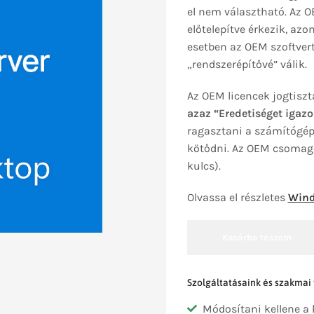
el nem választható. Az 
előtelepítve érkezik, az
esetben az OEM szoftvert 
„rendszerépítővé” válik.
Az OEM licencek jogtiszt
azaz “Eredetiséget igazo
ragasztani a számítógépr
kötődni. Az OEM csomago
kulcs).
Olvassa el részletes
Wind
Kosárba teszem
Szolgáltatásaink és szakmai
Módosítani kellene a