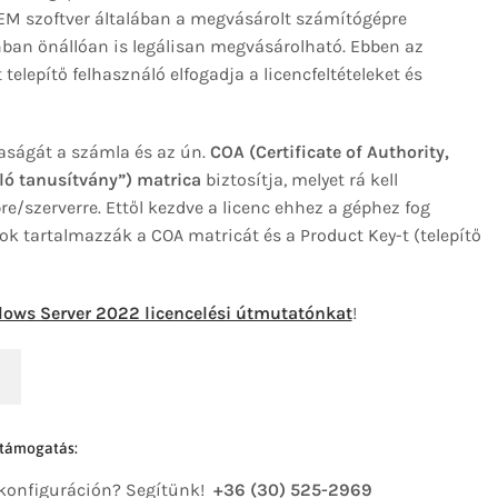
OEM szoftver általában a megvásárolt számítógépre
onban önállóan is legálisan megvásárolható. Ebben az
telepítő felhasználó elfogadja a licencfeltételeket és
aságát a számla és az ún.
COA (Certificate of Authority,
ló tanusítvány”) matrica
biztosítja, melyet rá kell
e/szerverre. Ettől kezdve a licenc ehhez a géphez fog
k tartalmazzák a COA matricát és a Product Key-t (telepítő
ows Server 2022 licencelési útmutatónkat
!
 támogatás:
 konfiguráción? Segítünk!
+36 (30) 525-2969