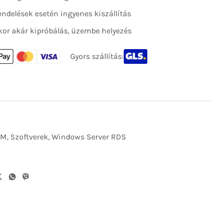
 rendelések esetén ingyenes kiszállítás
kor akár kipróbálás, üzembe helyezés
Gyors szállítás:
EM
,
Szoftverek
,
Windows Server RDS