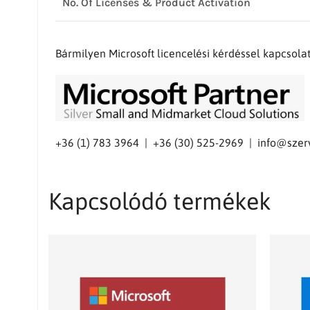
No. Of Licenses & Product Activation
Bármilyen Microsoft licencelési kérdéssel kapcsol
+36 (1) 783 3964 | +36 (30) 525-2969 |
info@szer
Kapcsolódó termékek