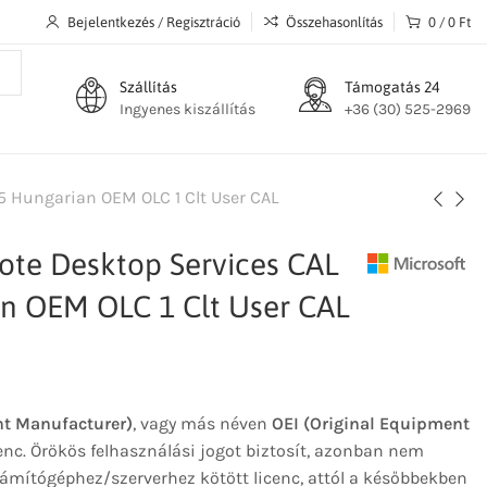
Bejelentkezés / Regisztráció
Összehasonlítás
0
/
0
Ft
Szállítás
Támogatás 24
Ingyenes kiszállítás
+36 (30) 525-2969
5 Hungarian OEM OLC 1 Clt User CAL
ote Desktop Services CAL
n OEM OLC 1 Clt User CAL
t Manufacturer)
, vagy más néven
OEI (Original Equipment
enc. Örökös felhasználási jogot biztosít, azonban nem
ámítógéphez/szerverhez kötött licenc, attól a későbbekben