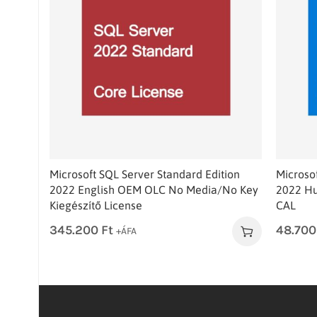
Microsoft SQL Server Standard Edition
Microso
2022 English OEM OLC No Media/No Key
2022 Hu
Kiegészítő License
CAL
345.200
Ft
48.70
+ÁFA