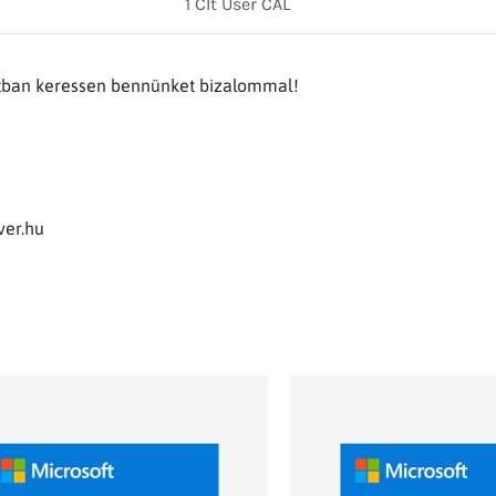
1 Clt User CAL
atban keressen bennünket bizalommal!
ver.hu