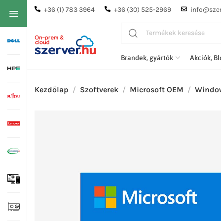
+36 (1) 783 3964
+36 (30) 525-2969
info@szer
Brandek, gyártók
Akciók, B
Kezdőlap
Szoftverek
Microsoft OEM
Window