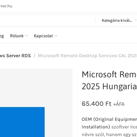
ver.hu
Kategória kiválasztása
log
Rólunk
Kapcsolat
s Server RDS
Microsoft Remote Desktop Services CAL 202
Microsoft Rem
2025 Hungaria
65.400
Ft
+ÁFA
OEM (Original Equipmen
Installation)
szoftver lic
névre szól, hanem egy sz