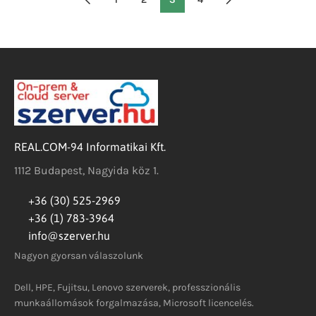
REAL.COM-94 Informatikai Kft.
1112 Budapest, Nagyida köz 1.
+36 (30) 525-2969
+36 (1) 783-3964
info@szerver.hu
Nagyon gyorsan válaszolunk
Dell, HPE, Fujitsu, Lenovo szerverek, professzionális
munkaállomások forgalmazása, Microsoft licencelés.